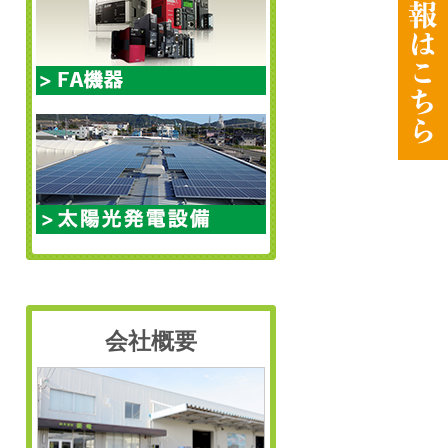
会社概要
: Undefined variable $size in
on line
/wp-
Warning
/home/motox30/e-
56
: Undefined v
ryo.com/public_html/cms/wp-