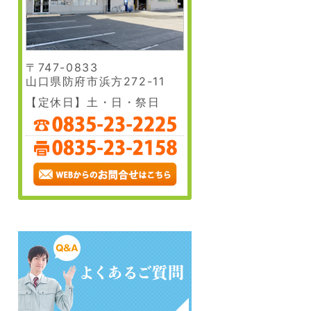
content/themes/ryo-
Warning
/home/moto
den/single-
ryo.com/pub
result_post.php
content/the
den/single-
result_post.
〒747-0833
山口県防府市浜方272-11
【定休日】土・日・祭日