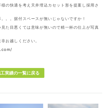
result_post.php
客様の快適を考え天井埋込カセット形を提案し採用さ
事。。。据付スペースが無いじゃないですか！
い見た目悪くては意味が無いので精一杯の仕上が写真
是非お越しください。
3.com/
施工実績の一覧に戻る