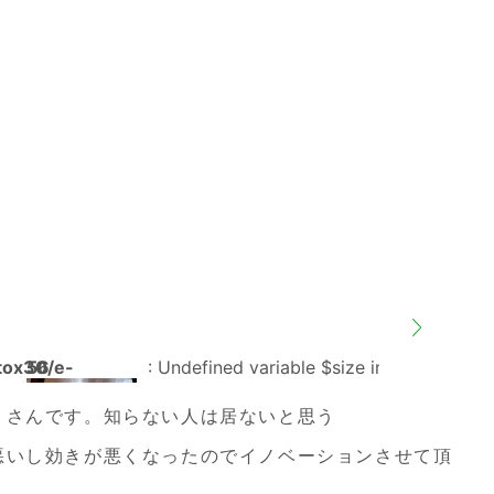
tox30/e-
56
: Undefined variable $size in
on line
ublic_html/cms/wp-
hemes/ryo-
Warning
/home/motox30/e-
56
」さんです。知らない人は居ないと思う
-
ryo.com/public_html/cms
悪いし効きが悪くなったのでイノベーションさせて頂
t.php
content/themes/ryo-
den/single-