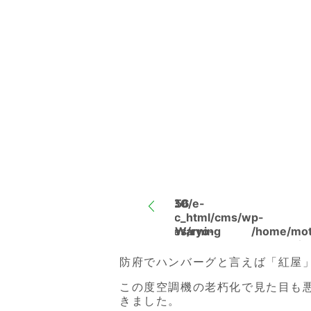
Warning
/home/motox30/e-
56
ryo.com/public_html/cms/wp-
content/themes/ryo-
Warning
/home/mo
den/single-
ryo.com/p
result_post.php
content/t
防府でハンバーグと言えば「紅屋
den/single
この度空調機の老朽化で見た目も
result_pos
きました。