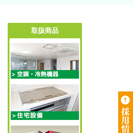
取扱商品
ome/motox30/e-ryo.com/public_html/cms/wp-content/th
sult_post.php