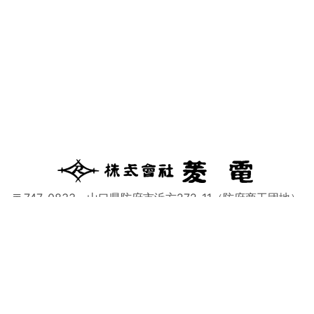
〒747-0833 山口県防府市浜方272-11（防府商工団地）
0835-23-2225
0835-23-2158
取扱商品
空調・冷熱機器
住宅設備
FA機器
施工実績
トピック
情報
お問い合わせ
個人情報保護方針
アクセス
サイトマップ